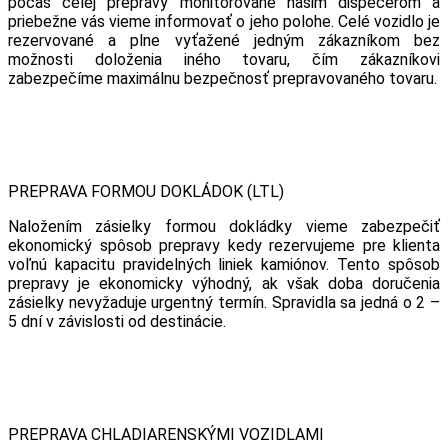
počas celej prepravy monitorované našim dispečerom a
priebežne vás vieme informovať o jeho polohe. Celé vozidlo je
rezervované a plne vyťažené jedným zákazníkom bez
možnosti doloženia iného tovaru, čím zákazníkovi
zabezpečíme maximálnu bezpečnosť prepravovaného tovaru.
PREPRAVA FORMOU DOKLÁDOK (LTL)
Naložením zásielky formou dokládky vieme zabezpečiť
ekonomický spôsob prepravy kedy rezervujeme pre klienta
voľnú kapacitu pravidelných liniek kamiónov. Tento spôsob
prepravy je ekonomicky výhodný, ak však doba doručenia
zásielky nevyžaduje urgentný termín. Spravidla sa jedná o 2 –
5 dní v závislosti od destinácie.
PREPRAVA CHLADIARENSKÝMI VOZIDLAMI