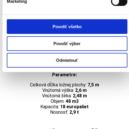
Marketing
Parametre:
Celková dĺžka ložnej plochy:
13,62 m
Vnútorná výška:
3 m
Vnútorná šírka:
2,49 m
Povoliť všetko
Objem:
100 m3
Kapacita:
34 europaliet
Nosnosť:
25 t
Povoliť výber
Odmietnuť
VALNÍK 7,5 T
Parametre:
Celková dĺžka ložnej plochy:
7,5 m
Vnútorná výška:
2,6 m
Vnútorná šírka:
2,48 m
Objem:
48 m3
Kapacita:
18 europaliet
Nosnosť:
2,9 t