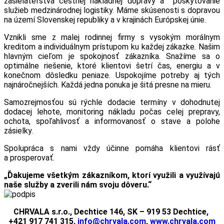
zasielateľstva cestnej nákladnej dopravy a poskytovanie
služieb medzinárodnej logistiky. Máme skúsenosti s dopravou
na území Slovenskej republiky a v krajinách Európskej únie.
Vznikli sme z malej rodinnej firmy s vysokým morálnym
kreditom a individuálnym prístupom ku každej zákazke. Našim
hlavným cieľom je spokojnosť zákazníka. Snažíme sa o
optimálne riešenie, ktoré klientovi šetrí čas, energiu a v
konečnom dôsledku peniaze. Uspokojíme potreby aj tých
najnáročnejších. Každá jedna ponuka je šitá presne na mieru.
Samozrejmosťou sú rýchle dodacie termíny v dohodnutej
dodacej lehote, monitoring nákladu počas celej prepravy,
ochota, spoľahlivosť a informovanosť o stave a polohe
zásielky.
Spolupráca s nami vždy účinne pomáha klientovi rásť
a prosperovať.
„Ďakujeme všetkým zákazníkom, ktorí využili a využívajú
naše služby a zverili nám svoju dôveru.“
CHRVALA s.r.o., Dechtice 146, SK – 919 53
Dechtice
,
+421 917 741 315,
info@chrvala.com
,
www.chrvala.com