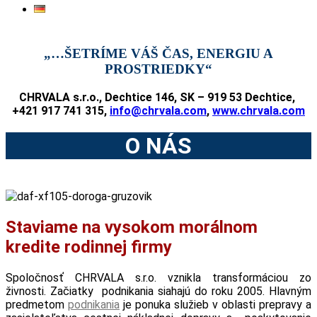
„…ŠETRÍME VÁŠ ČAS, ENERGIU A
PROSTRIEDKY“
CHRVALA s.r.o., Dechtice 146, SK – 919 53
Dechtice
,
+421 917 741 315,
info@chrvala.com
,
www.chrvala.com
O NÁS
Staviame na vysokom morálnom
kredite rodinnej firmy
Spoločnosť CHRVALA s.r.o. vznikla transformáciou zo
živnosti. Začiatky podnikania siahajú do roku 2005. Hlavným
predmetom
podnikania
je ponuka služieb v oblasti prepravy a