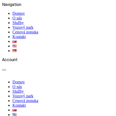
Navigation
Domov
O nás
Služby
Vozový park
Cenová ponuka
Kontakt
Account
Domov
O nás
Služby
Vozový park
Cenová ponuka
Kontakt