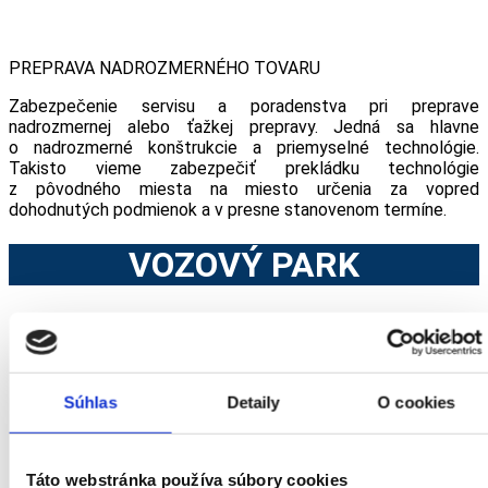
PREPRAVA NADROZMERNÉHO TOVARU
Zabezpečenie servisu a poradenstva pri preprave
nadrozmernej alebo ťažkej prepravy. Jedná sa hlavne
o nadrozmerné konštrukcie a priemyselné technológie.
Takisto vieme zabezpečiť prekládku technológie
z pôvodného miesta na miesto určenia za vopred
dohodnutých podmienok a v presne stanovenom termíne.
VOZOVÝ PARK
CITROEN JUMPER
Parametre:
Súhlas
Detaily
O cookies
Vnútorná výška :
2,172 m
Vnútorná šírka:
1,87 m
Celková dĺžka ložnej plochy:
4,07 m
Objem :
17 m3
Táto webstránka používa súbory cookies