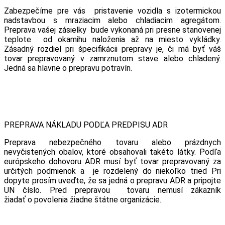
Zabezpečíme pre vás pristavenie vozidla s izotermickou
nadstavbou s mraziacim alebo chladiacim agregátom.
Preprava vašej zásielky bude vykonaná pri presne stanovenej
teplote od okamihu naloženia až na miesto vykládky.
Zásadný rozdiel pri špecifikácii prepravy je, či má byť váš
tovar prepravovaný v zamrznutom stave alebo chladený.
Jedná sa hlavne o prepravu potravín.
PREPRAVA NÁKLADU PODĽA PREDPISU ADR
Preprava nebezpečného tovaru alebo prázdnych
nevyčistených obalov, ktoré obsahovali takéto látky. Podľa
európskeho dohovoru ADR musí byť tovar prepravovaný za
určitých podmienok a je rozdelený do niekoľko tried Pri
dopyte prosím uveďte, že sa jedná o prepravu ADR a pripojte
UN číslo. Pred prepravou tovaru nemusí zákazník
žiadať o povolenia žiadne štátne organizácie.