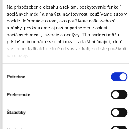
Nosnosť :
1,35 t
Na prispôsobenie obsahu a reklám, poskytovanie funkcií
Dvojkrídlové zadné dvere, s otváracím uhlom až
270
° pre
užitočnú šírku
1562 mm
sociálnych médií a analýzu návštevnosti používame súbory
Veľké bočné posuvné dvere so šírkou až
1,25 m
cookie. Informácie o tom, ako používate naše webové
Vhodný pre expresné zásielky
stránky, poskytujeme aj našim partnerom v oblasti
sociálnych médií, inzercie a analýzy. Títo partneri môžu
príslušné informácie skombinovať s ďalšími údajmi, ktoré
ŠTANDARD NÁVES
ste im poskytli alebo ktoré od vás získali, keď ste používali
ich služby.
Parametre:
Celková dĺžka ložnej plochy:
13,62 m
Výber
Vnútorná výška:
2,7 m
Potrebné
súhlasu
Vnútorná šírka:
2,49 m
Objem:
95 m3
Kapacita:
34 europaliet
Preferencie
Nosnosť:
25 t
Štatistiky
MEGA NÁVES