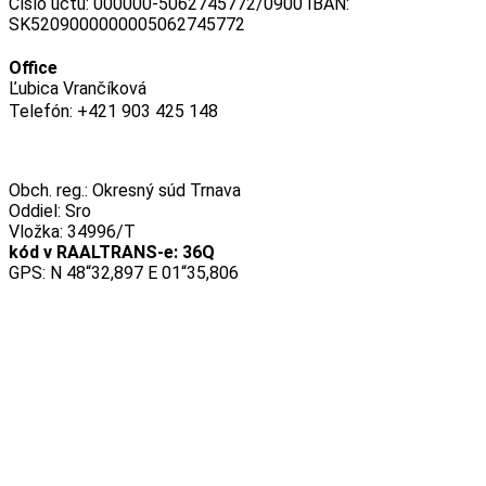
Číslo účtu: 000000-5062745772/0900 IBAN:
SK5209000000005062745772
Office
Ľubica Vrančíková
Telefón: +421 903 425 148
Obch. reg.: Okresný súd Trnava
Oddiel: Sro
Vložka: 34996/T
kód v RAALTRANS-e: 36Q
GPS: N 48“32,897 E 01“35,806